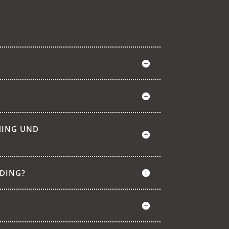
HING UND
NDING?