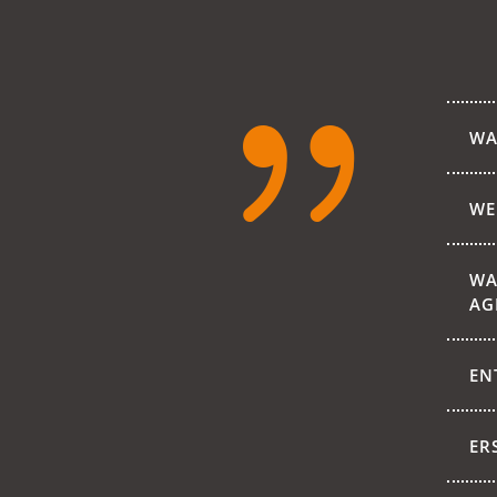
{
WA
WE
WA
AG
EN
ER