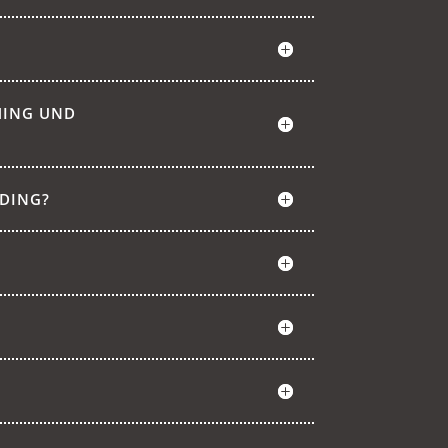
HING UND
NDING?