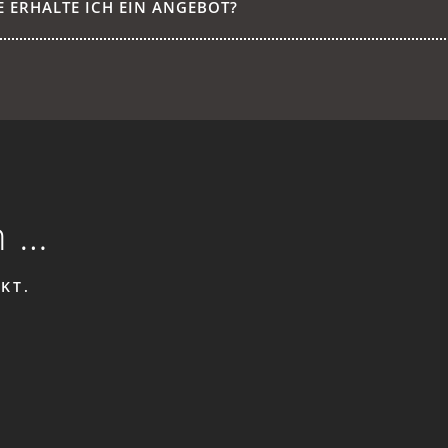
E ERHALTE ICH EIN ANGEBOT?
n …
KT.