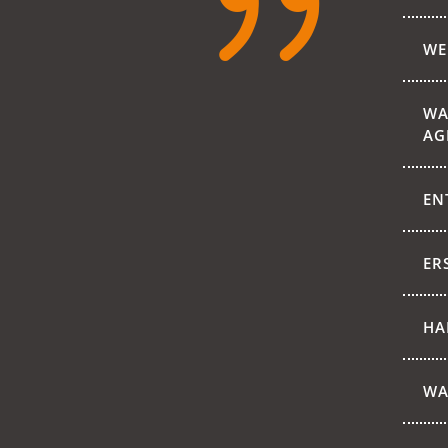
{
WE
WA
AG
EN
ER
HA
WA