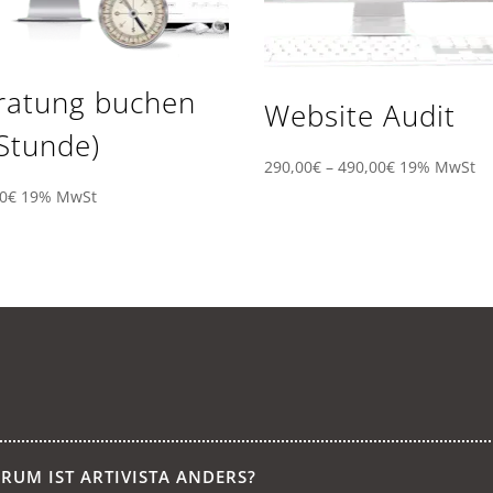
ratung buchen
Website Audit
 Stunde)
Preisspanne:
290,00
€
–
490,00
€
19% MwSt
290,00€
0
€
19% MwSt
bis
490,00€
RUM IST ARTIVISTA ANDERS?