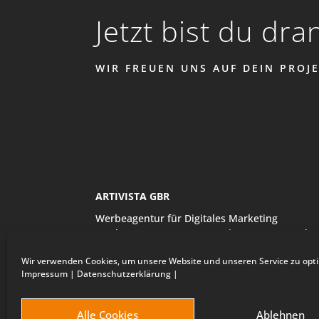
Jetzt bist du dra
WIR FREUEN UNS AUF DEIN PROJE
ARTIVISTA GBR
Werbeagentur für Digitales Marketing
Bertha-von-Suttner-Str. 13 | D-14469 Potsda
Telefon:
+49 (0)331 280 56 83
| E-Mail:
info@a
Wir verwenden Cookies, um unsere Website und unseren Service zu opti
Impressum
|
Datenschutzerklärung
|
Alle Cookies
Ablehnen