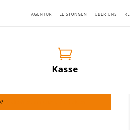
AGENTUR
LEISTUNGEN
ÜBER UNS
RE

Kasse
o?
Klicke hier, um dich anzumelden.