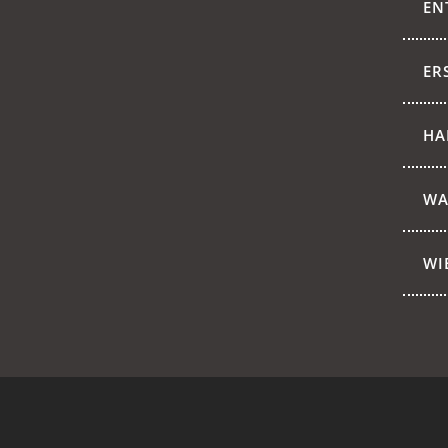
EN
ER
HA
WA
WI